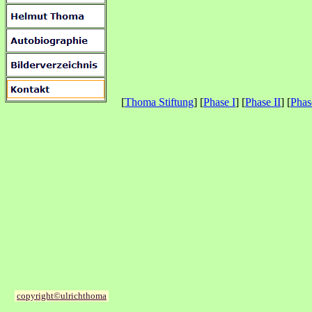
[
Thoma Stiftung
] [
Phase I
] [
Phase II
] [
Phas
copyright©ulrichthoma