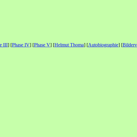
e III
] [
Phase IV
] [
Phase V
] [
Helmut Thoma
] [
Autobiographie
] [
Bilderv