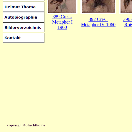
389 Cres -
392 Cres -
396 
Metapher I
Metapher IV 1960
Rot
1960
copyright©ulrichthoma