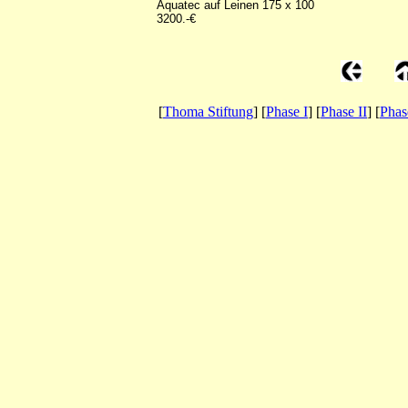
Aquatec auf Leinen 175 x 100
3200.-€
[
Thoma Stiftung
] [
Phase I
] [
Phase II
] [
Phas